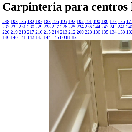
Carpinteria para centros 
248
198
186
182
187
188
196
195
193
192
191
190
189
177
176
17
233
232
231
230
229
228
227
226
225
234
235
244
243
242
241
24
220
219
218
217
216
215
214
213
212
200
223
136
135
134
133
13
146
140
141
142
143
144
145
80
81
82