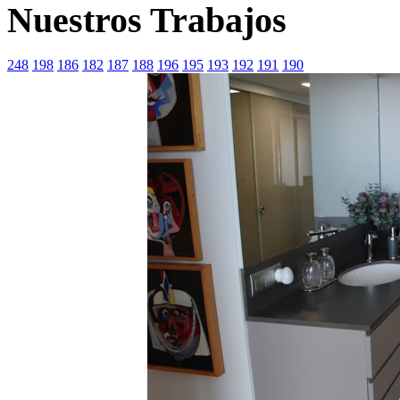
Nuestros Trabajos
248
198
186
182
187
188
196
195
193
192
191
190