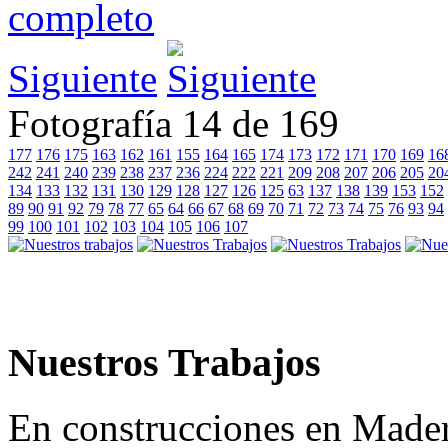
Siguiente
Fotografía 14 de 169
177
176
175
163
162
161
155
164
165
174
173
172
171
170
169
16
242
241
240
239
238
237
236
224
222
221
209
208
207
206
205
20
134
133
132
131
130
129
128
127
126
125
63
137
138
139
153
152
89
90
91
92
79
78
77
65
64
66
67
68
69
70
71
72
73
74
75
76
93
94
99
100
101
102
103
104
105
106
107
Nuestros Trabajos
En construcciones en Made