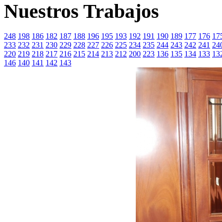
Nuestros Trabajos
248
198
186
182
187
188
196
195
193
192
191
190
189
177
176
17
233
232
231
230
229
228
227
226
225
234
235
244
243
242
241
24
220
219
218
217
216
215
214
213
212
200
223
136
135
134
133
13
146
140
141
142
143