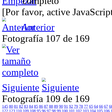
[Por favor, active JavaScrip
Anterior
Fotografía 107 de 169
Siguiente
Fotografía 109 de 169
145
80
81
82
83
84
85
86
87
88
89
90
91
92
79
78
77
65
64
66
67
6
122
123
110
109
108
95
96
97
98
99
100
101
102
103
104
105
106