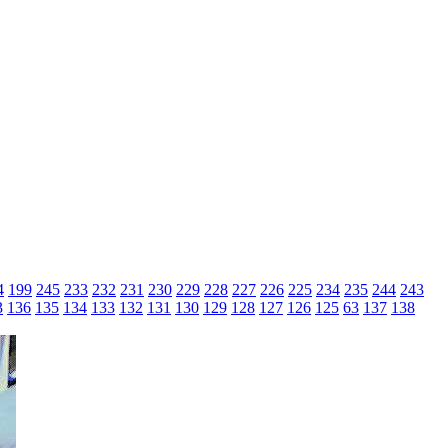
4
199
245
233
232
231
230
229
228
227
226
225
234
235
244
243
3
136
135
134
133
132
131
130
129
128
127
126
125
63
137
138