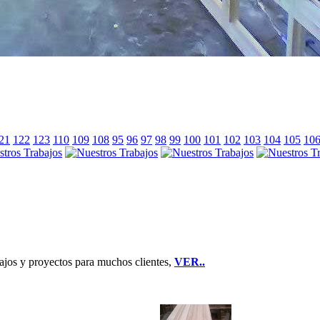
21
122
123
110
109
108
95
96
97
98
99
100
101
102
103
104
105
10
jos y proyectos para muchos clientes,
VER..