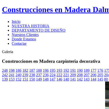
Construcciones en Madera Dal
Inicio
NUESTRA HISTORIA
DEPARTAMENTO DE DISEÑO
Nuestros Clientes
Donde Estamos
Contactar
Galeria
Construcciones en Madera carpinteria decorativa
248
198
186
182
187
188
196
195
193
192
191
190
189
177
176
17
242
241
240
239
238
237
236
224
222
221
209
208
207
206
205
20
139
153
152
151
150
149
148
147
146
140
141
142
143
144
145
80