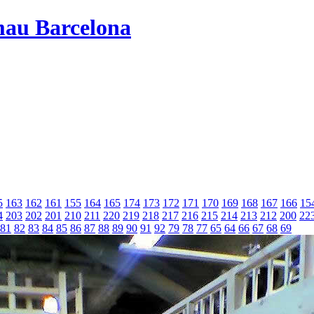
mau Barcelona
5
163
162
161
155
164
165
174
173
172
171
170
169
168
167
166
15
4
203
202
201
210
211
220
219
218
217
216
215
214
213
212
200
22
81
82
83
84
85
86
87
88
89
90
91
92
79
78
77
65
64
66
67
68
69