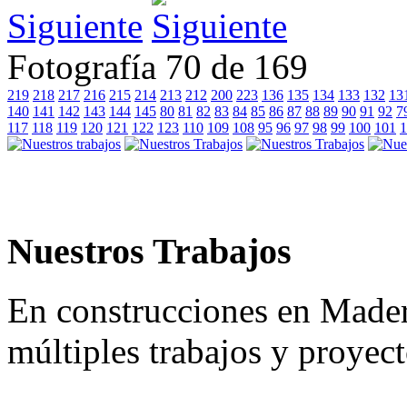
Siguiente
Fotografía 70 de 169
219
218
217
216
215
214
213
212
200
223
136
135
134
133
132
13
140
141
142
143
144
145
80
81
82
83
84
85
86
87
88
89
90
91
92
7
117
118
119
120
121
122
123
110
109
108
95
96
97
98
99
100
101
1
Nuestros Trabajos
En construcciones en Made
múltiples trabajos y proyec