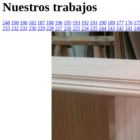
Nuestros trabajos
248
198
186
182
187
188
196
195
193
192
191
190
189
177
176
17
233
232
231
230
229
228
227
226
225
234
235
244
243
242
241
24