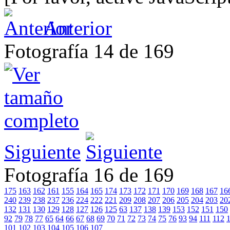
Anterior
Fotografía 14 de 169
Siguiente
Fotografía 16 de 169
175
163
162
161
155
164
165
174
173
172
171
170
169
168
167
16
240
239
238
237
236
224
222
221
209
208
207
206
205
204
203
20
132
131
130
129
128
127
126
125
63
137
138
139
153
152
151
150
92
79
78
77
65
64
66
67
68
69
70
71
72
73
74
75
76
93
94
111
112
101
102
103
104
105
106
107