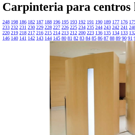
Carpinteria para centros 
248
198
186
182
187
188
196
195
193
192
191
190
189
177
176
17
233
232
231
230
229
228
227
226
225
234
235
244
243
242
241
24
220
219
218
217
216
215
214
213
212
200
223
136
135
134
133
13
146
140
141
142
143
144
145
80
81
82
83
84
85
86
87
88
89
90
91