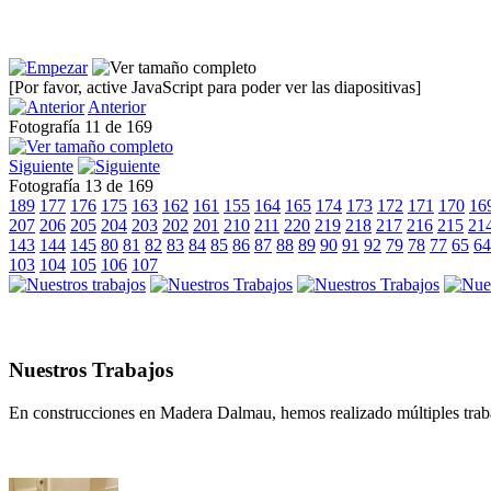
[Por favor, active JavaScript para poder ver las diapositivas]
Anterior
Fotografía 11 de 169
Siguiente
Fotografía 13 de 169
189
177
176
175
163
162
161
155
164
165
174
173
172
171
170
16
207
206
205
204
203
202
201
210
211
220
219
218
217
216
215
21
143
144
145
80
81
82
83
84
85
86
87
88
89
90
91
92
79
78
77
65
64
103
104
105
106
107
Nuestros Trabajos
En construcciones en Madera Dalmau, hemos realizado múltiples traba