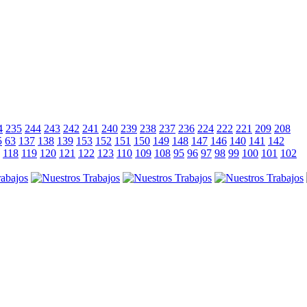
4
235
244
243
242
241
240
239
238
237
236
224
222
221
209
208
5
63
137
138
139
153
152
151
150
149
148
147
146
140
141
142
118
119
120
121
122
123
110
109
108
95
96
97
98
99
100
101
102