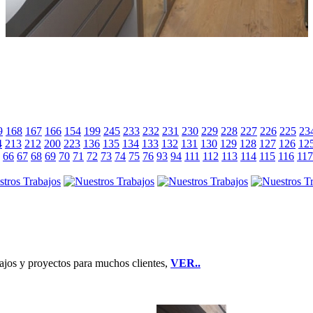
9
168
167
166
154
199
245
233
232
231
230
229
228
227
226
225
23
4
213
212
200
223
136
135
134
133
132
131
130
129
128
127
126
12
66
67
68
69
70
71
72
73
74
75
76
93
94
111
112
113
114
115
116
117
jos y proyectos para muchos clientes,
VER..