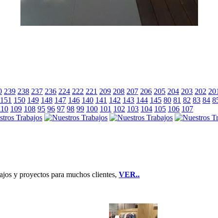
0
239
238
237
236
224
222
221
209
208
207
206
205
204
203
202
20
151
150
149
148
147
146
140
141
142
143
144
145
80
81
82
83
84
8
110
109
108
95
96
97
98
99
100
101
102
103
104
105
106
107
jos y proyectos para muchos clientes,
VER..