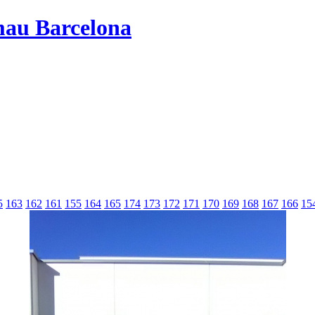
mau Barcelona
5
163
162
161
155
164
165
174
173
172
171
170
169
168
167
166
15