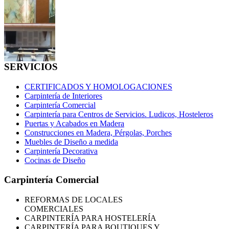
SERVICIOS
CERTIFICADOS Y HOMOLOGACIONES
Carpintería de Interiores
Carpintería Comercial
Carpintería para Centros de Servicios. Ludicos, Hosteleros
Puertas y Acabados en Madera
Construcciones en Madera, Pérgolas, Porches
Muebles de Diseño a medida
Carpintería Decorativa
Cocinas de Diseño
Carpintería Comercial
REFORMAS
DE LOCALES
COMERCIALES
CARPINTERÍA PARA HOSTELERÍA
CARPINTERÍA PARA BOUTIQUES Y