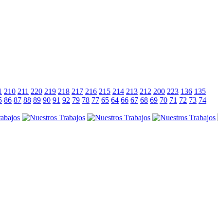
1
210
211
220
219
218
217
216
215
214
213
212
200
223
136
135
5
86
87
88
89
90
91
92
79
78
77
65
64
66
67
68
69
70
71
72
73
74