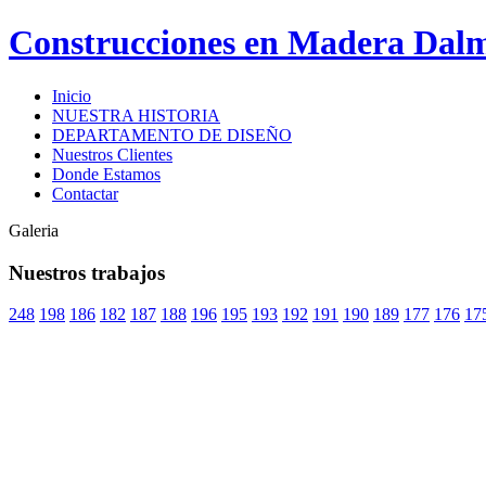
Construcciones en Madera Dal
Inicio
NUESTRA HISTORIA
DEPARTAMENTO DE DISEÑO
Nuestros Clientes
Donde Estamos
Contactar
Galeria
Nuestros trabajos
248
198
186
182
187
188
196
195
193
192
191
190
189
177
176
17