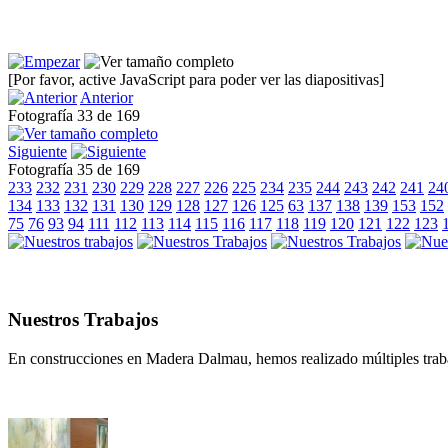
[Por favor, active JavaScript para poder ver las diapositivas]
Anterior
Fotografía 33 de 169
Siguiente
Fotografía 35 de 169
233
232
231
230
229
228
227
226
225
234
235
244
243
242
241
24
134
133
132
131
130
129
128
127
126
125
63
137
138
139
153
152
75
76
93
94
111
112
113
114
115
116
117
118
119
120
121
122
123
Nuestros Trabajos
En construcciones en Madera Dalmau, hemos realizado múltiples traba