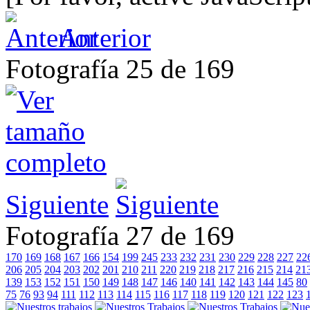
Anterior
Fotografía 25 de 169
Siguiente
Fotografía 27 de 169
170
169
168
167
166
154
199
245
233
232
231
230
229
228
227
22
206
205
204
203
202
201
210
211
220
219
218
217
216
215
214
21
139
153
152
151
150
149
148
147
146
140
141
142
143
144
145
80
75
76
93
94
111
112
113
114
115
116
117
118
119
120
121
122
123