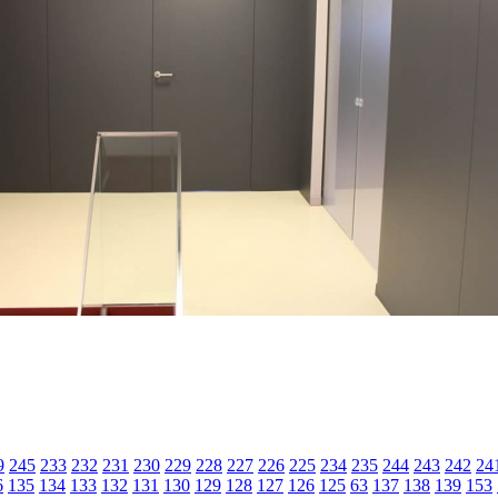
9
245
233
232
231
230
229
228
227
226
225
234
235
244
243
242
24
6
135
134
133
132
131
130
129
128
127
126
125
63
137
138
139
153