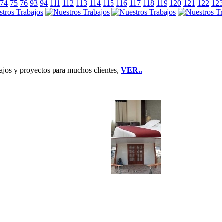
74
75
76
93
94
111
112
113
114
115
116
117
118
119
120
121
122
12
jos y proyectos para muchos clientes,
VER..