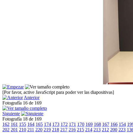
[Por favor, active JavaScript para poder ver las diapositivas]
Anterior
Fotografía 16 de 169
Siguiente
Fotografía 18 de 169
162
161
155
164
165
174
173
172
171
170
169
168
167
166
154
19
202
201
210
211
220
219
218
217
216
215
214
213
212
200
223
13