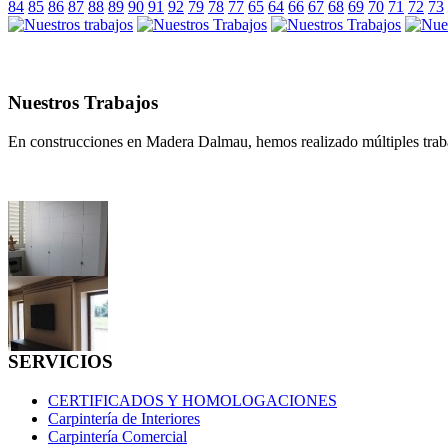
84
85
86
87
88
89
90
91
92
79
78
77
65
64
66
67
68
69
70
71
72
73
Nuestros Trabajos
En construcciones en Madera Dalmau, hemos realizado múltiples traba
SERVICIOS
CERTIFICADOS Y HOMOLOGACIONES
Carpintería de Interiores
Carpintería Comercial