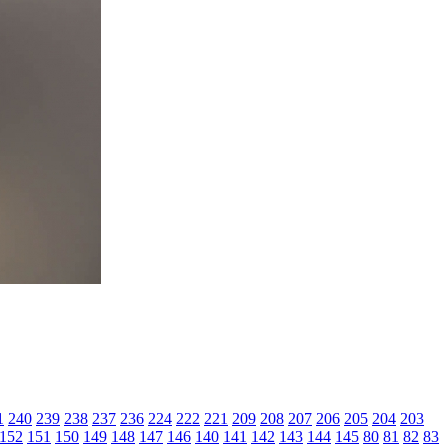
1
240
239
238
237
236
224
222
221
209
208
207
206
205
204
203
152
151
150
149
148
147
146
140
141
142
143
144
145
80
81
82
83