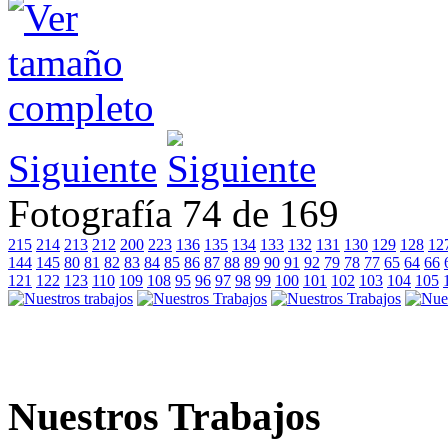
Siguiente
Fotografía 74 de 169
215
214
213
212
200
223
136
135
134
133
132
131
130
129
128
12
144
145
80
81
82
83
84
85
86
87
88
89
90
91
92
79
78
77
65
64
66
121
122
123
110
109
108
95
96
97
98
99
100
101
102
103
104
105
Nuestros Trabajos