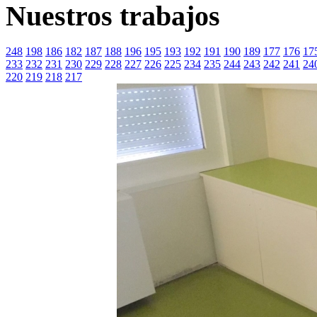
Nuestros trabajos
248
198
186
182
187
188
196
195
193
192
191
190
189
177
176
17
233
232
231
230
229
228
227
226
225
234
235
244
243
242
241
24
220
219
218
217