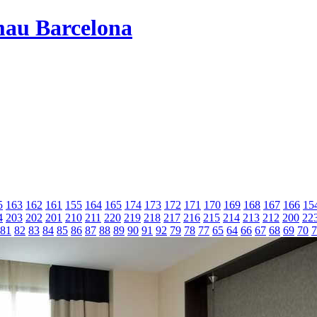
mau Barcelona
5
163
162
161
155
164
165
174
173
172
171
170
169
168
167
166
15
4
203
202
201
210
211
220
219
218
217
216
215
214
213
212
200
22
81
82
83
84
85
86
87
88
89
90
91
92
79
78
77
65
64
66
67
68
69
70
7