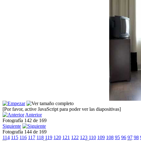
[Por favor, active JavaScript para poder ver las diapositivas]
Anterior
Fotografía 142 de 169
Siguiente
Fotografía 144 de 169
114
115
116
117
118
119
120
121
122
123
110
109
108
95
96
97
98