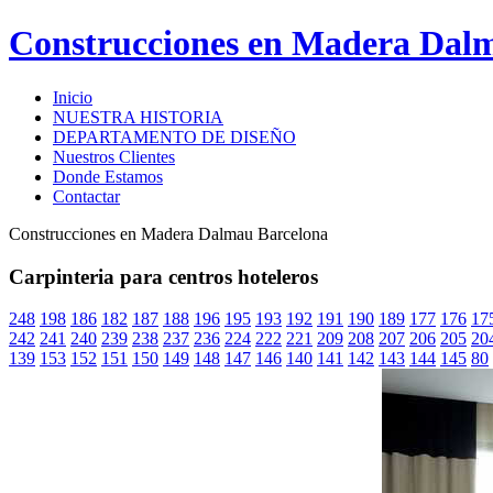
Construcciones en Madera Dal
Inicio
NUESTRA HISTORIA
DEPARTAMENTO DE DISEÑO
Nuestros Clientes
Donde Estamos
Contactar
Construcciones en Madera Dalmau Barcelona
Carpinteria para centros hoteleros
248
198
186
182
187
188
196
195
193
192
191
190
189
177
176
17
242
241
240
239
238
237
236
224
222
221
209
208
207
206
205
20
139
153
152
151
150
149
148
147
146
140
141
142
143
144
145
80