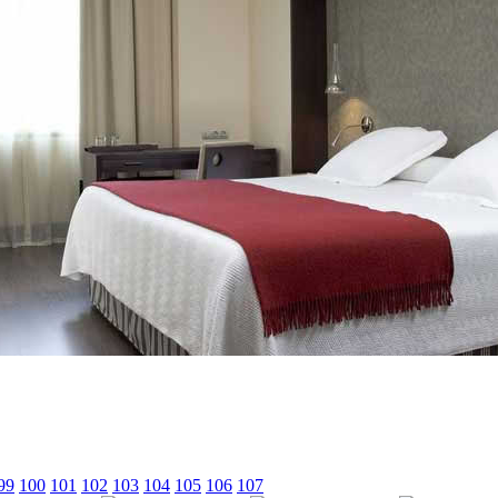
99
100
101
102
103
104
105
106
107