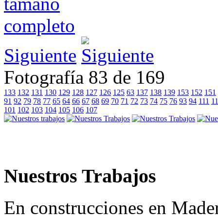
Siguiente
Fotografía 83 de 169
133
132
131
130
129
128
127
126
125
63
137
138
139
153
152
151
91
92
79
78
77
65
64
66
67
68
69
70
71
72
73
74
75
76
93
94
111
1
101
102
103
104
105
106
107
Nuestros Trabajos
En construcciones en Made