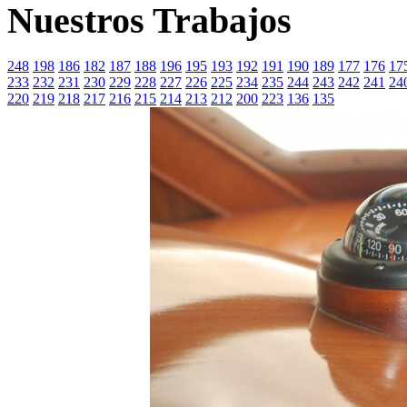
Nuestros Trabajos
248
198
186
182
187
188
196
195
193
192
191
190
189
177
176
17
233
232
231
230
229
228
227
226
225
234
235
244
243
242
241
24
220
219
218
217
216
215
214
213
212
200
223
136
135