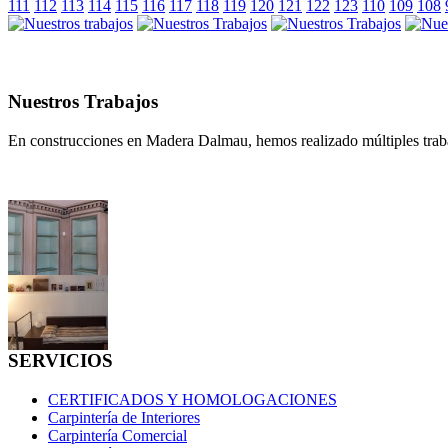
111
112
113
114
115
116
117
118
119
120
121
122
123
110
109
108
Nuestros Trabajos
En construcciones en Madera Dalmau, hemos realizado múltiples traba
SERVICIOS
CERTIFICADOS Y HOMOLOGACIONES
Carpintería de Interiores
Carpintería Comercial