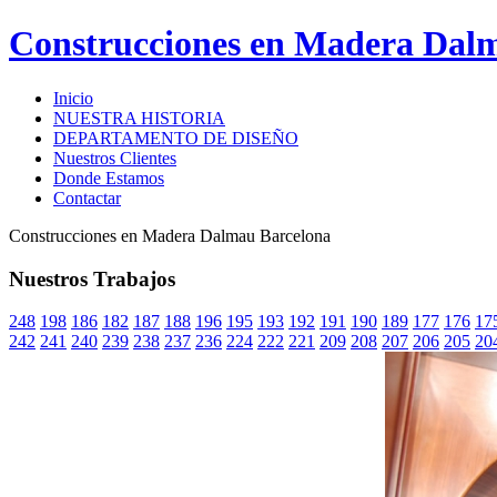
Construcciones en Madera Dal
Inicio
NUESTRA HISTORIA
DEPARTAMENTO DE DISEÑO
Nuestros Clientes
Donde Estamos
Contactar
Construcciones en Madera Dalmau Barcelona
Nuestros Trabajos
248
198
186
182
187
188
196
195
193
192
191
190
189
177
176
17
242
241
240
239
238
237
236
224
222
221
209
208
207
206
205
20