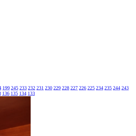
4
199
245
233
232
231
230
229
228
227
226
225
234
235
244
243
3
136
135
134
133