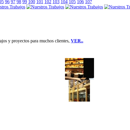
95
96
97
98
99
100
101
102
103
104
105
106
107
jos y proyectos para muchos clientes,
VER..