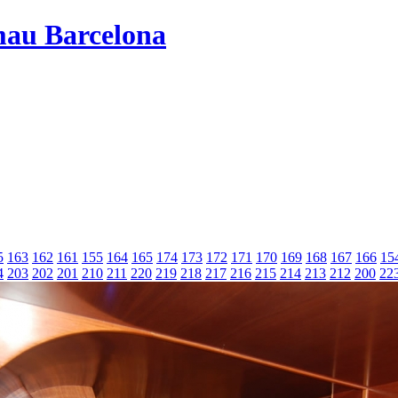
mau Barcelona
5
163
162
161
155
164
165
174
173
172
171
170
169
168
167
166
15
4
203
202
201
210
211
220
219
218
217
216
215
214
213
212
200
22