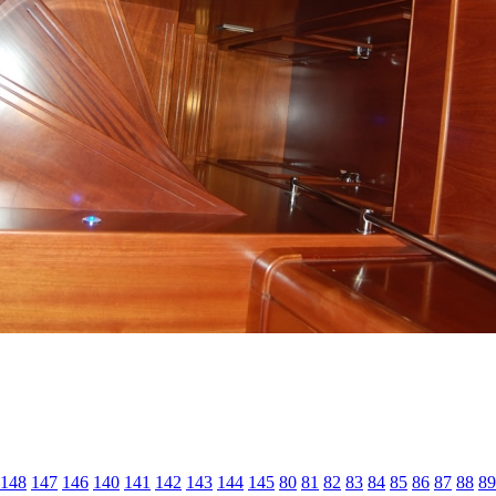
148
147
146
140
141
142
143
144
145
80
81
82
83
84
85
86
87
88
89