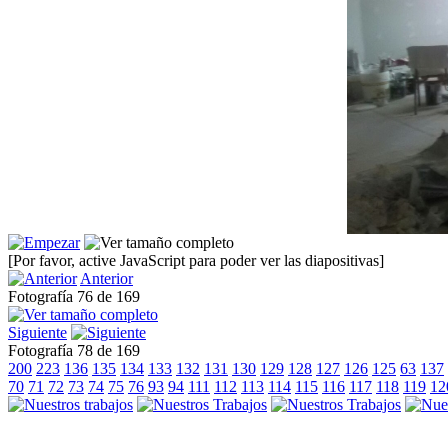
[Por favor, active JavaScript para poder ver las diapositivas]
Anterior
Fotografía 76 de 169
Siguiente
Fotografía 78 de 169
200
223
136
135
134
133
132
131
130
129
128
127
126
125
63
137
70
71
72
73
74
75
76
93
94
111
112
113
114
115
116
117
118
119
12