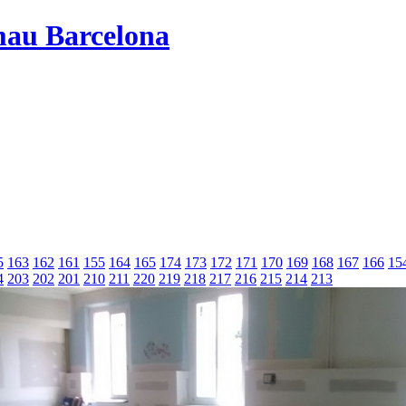
mau Barcelona
5
163
162
161
155
164
165
174
173
172
171
170
169
168
167
166
15
4
203
202
201
210
211
220
219
218
217
216
215
214
213