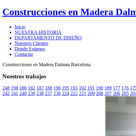
Construcciones en Madera Dal
Inicio
NUESTRA HISTORIA
DEPARTAMENTO DE DISEÑO
Nuestros Clientes
Donde Estamos
Contactar
Construcciones en Madera Dalmau Barcelona
Nuestros trabajos
248
198
186
182
187
188
196
195
193
192
191
190
189
177
176
17
242
241
240
239
238
237
236
224
222
221
209
208
207
206
205
20