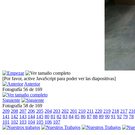
[Por favor, active JavaScript para poder ver las diapositivas]
Anterior
Fotografía 56 de 169
Siguiente
Fotografía 58 de 169
209
208
207
206
205
204
203
202
201
210
211
220
219
218
217
21
141
142
143
144
145
80
81
82
83
84
85
86
87
88
89
90
91
92
79
78
101
102
103
104
105
106
107