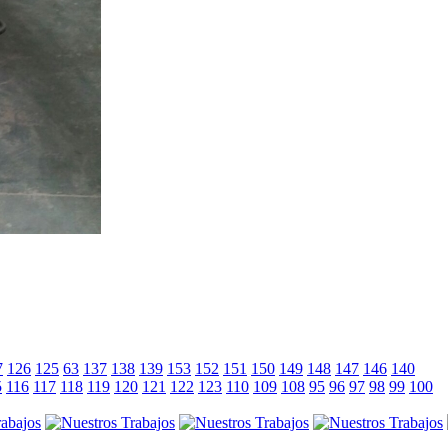
7
126
125
63
137
138
139
153
152
151
150
149
148
147
146
140
5
116
117
118
119
120
121
122
123
110
109
108
95
96
97
98
99
100