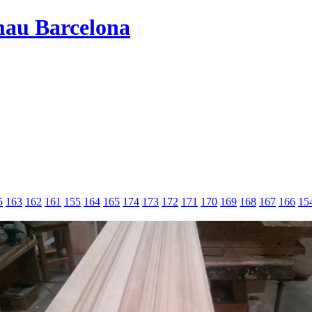
mau Barcelona
5
163
162
161
155
164
165
174
173
172
171
170
169
168
167
166
15