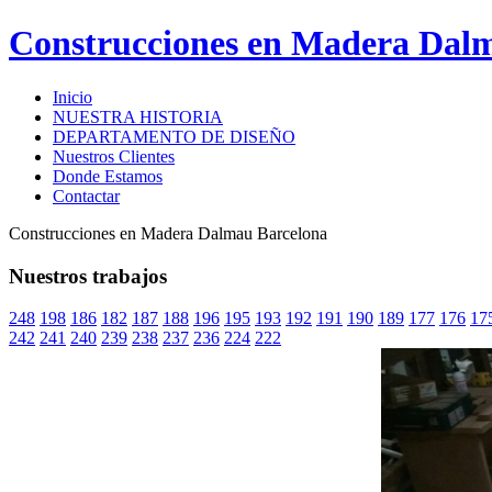
Construcciones en Madera Dal
Inicio
NUESTRA HISTORIA
DEPARTAMENTO DE DISEÑO
Nuestros Clientes
Donde Estamos
Contactar
Construcciones en Madera Dalmau Barcelona
Nuestros trabajos
248
198
186
182
187
188
196
195
193
192
191
190
189
177
176
17
242
241
240
239
238
237
236
224
222