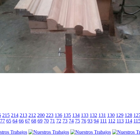
6
215
214
213
212
200
223
136
135
134
133
132
131
130
129
128
12
77
65
64
66
67
68
69
70
71
72
73
74
75
76
93
94
111
112
113
114
11