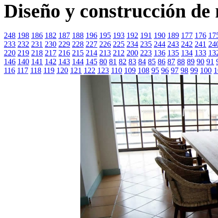
Diseño y construcción de
248
198
186
182
187
188
196
195
193
192
191
190
189
177
176
17
233
232
231
230
229
228
227
226
225
234
235
244
243
242
241
24
220
219
218
217
216
215
214
213
212
200
223
136
135
134
133
13
146
140
141
142
143
144
145
80
81
82
83
84
85
86
87
88
89
90
91
116
117
118
119
120
121
122
123
110
109
108
95
96
97
98
99
100
1