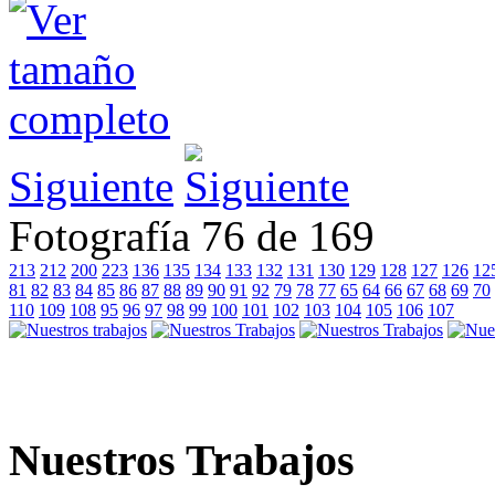
Siguiente
Fotografía 76 de 169
213
212
200
223
136
135
134
133
132
131
130
129
128
127
126
12
81
82
83
84
85
86
87
88
89
90
91
92
79
78
77
65
64
66
67
68
69
70
110
109
108
95
96
97
98
99
100
101
102
103
104
105
106
107
Nuestros Trabajos