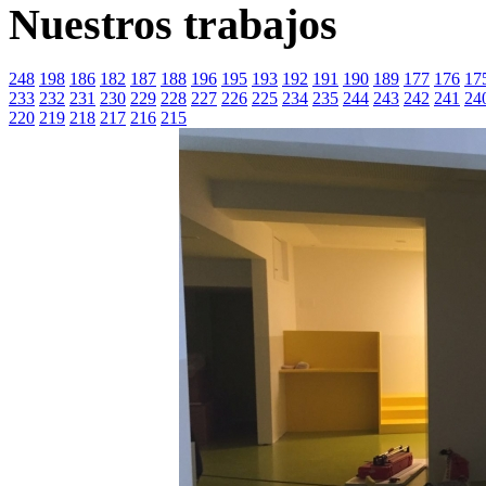
Nuestros trabajos
248
198
186
182
187
188
196
195
193
192
191
190
189
177
176
17
233
232
231
230
229
228
227
226
225
234
235
244
243
242
241
24
220
219
218
217
216
215