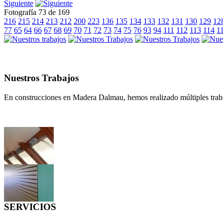
Siguiente
Fotografía 73 de 169
216
215
214
213
212
200
223
136
135
134
133
132
131
130
129
12
77
65
64
66
67
68
69
70
71
72
73
74
75
76
93
94
111
112
113
114
1
Nuestros Trabajos
En construcciones en Madera Dalmau, hemos realizado múltiples traba
SERVICIOS