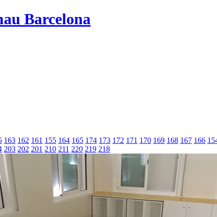
mau Barcelona
5
163
162
161
155
164
165
174
173
172
171
170
169
168
167
166
15
4
203
202
201
210
211
220
219
218