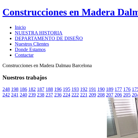
Construcciones en Madera Dal
Inicio
NUESTRA HISTORIA
DEPARTAMENTO DE DISEÑO
Nuestros Clientes
Donde Estamos
Contactar
Construcciones en Madera Dalmau Barcelona
Nuestros trabajos
248
198
186
182
187
188
196
195
193
192
191
190
189
177
176
17
242
241
240
239
238
237
236
224
222
221
209
208
207
206
205
20