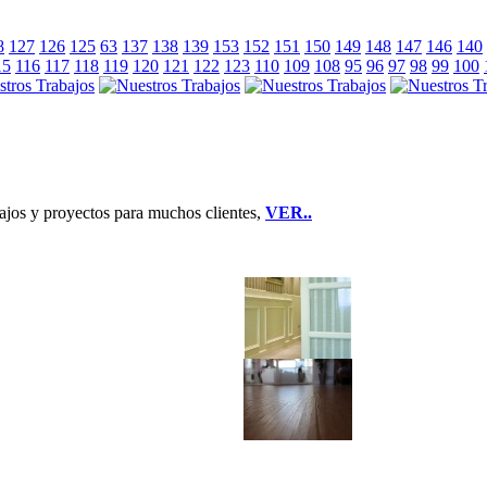
8
127
126
125
63
137
138
139
153
152
151
150
149
148
147
146
140
15
116
117
118
119
120
121
122
123
110
109
108
95
96
97
98
99
100
jos y proyectos para muchos clientes,
VER..